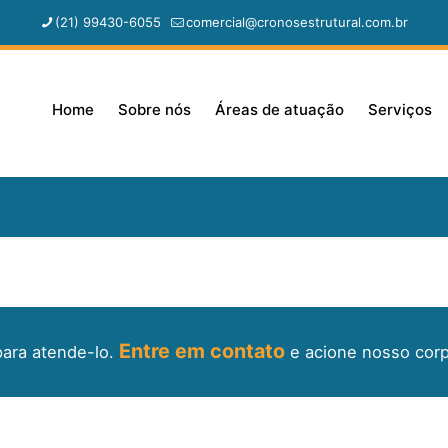
(21) 99430-6055
comercial@cronosestrutural.com.br
Home
Sobre nós
Áreas de atuação
Serviços
Entre em contato
para atende-lo.
e acione nosso corp